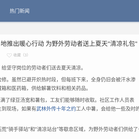
热门新闻
各地推出暖心行动 为野外劳动者送上夏天"清凉礼包"
收藏（3）
给坚守岗位的劳动者们送去夏天清凉。
修。虽然已避开炽热时段，但每班下来，全身仍旧会被汗水渗
藏箱和医药箱，供给解暑饮料和相关药品。
满了绿豆汤宽和暑包，工友们能够随时收取。社区工作人员表
生到现场，如果有
武林外传十年之约
工人中暑，会给他一些及时
“骑手驿站”和“清凉站台”等歇息区域，为野外劳动者们供给了