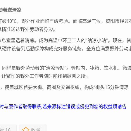
动者送清凉
破40℃，野外作业面临严峻考验。面临高温气候，资阳市经过
凉精准送达野外劳动者身边。
室里透着清凉。成为高温中环卫工人的“纳凉小站”。现在，
从硬件设备到后勤保障构成完好服务链条，全方位满意野外劳动
同样是野外劳动者的“清凉驿站”。驿站内，冰箱、饮水机、微
，让繁忙的野外工作者随时能找到歇息之所。
掩盖城区首要大街、商圈及交通枢纽，构成“街头15分钟清凉
及时与原作者取得联系,若来源标注错误或侵犯到您的权益烦请告
赞
16
收藏