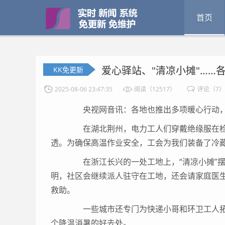
首页
爱心驿站、"清凉小摊"……
KK免更新
2025-08-06 23:47:35
阅读（12517）
评论（7）
央视网音讯：各地也推出多项暖心行动，
在湖北荆州，电力工人们穿戴绝缘服在检
透。为确保高温作业安全，工会为我们装备了冷
在浙江长兴的一处工地上，“清凉小摊”摆
明，社区会继续派人驻守在工地，还会请家庭医
救助。
一些城市还专门为快递小哥和环卫工人拓荒
个降温消暑的好去处。