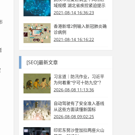
域规模 湖北省疾控紧迫提示
2021-08-14 16:36:23
布
香港新增2例输入新冠肺炎确
诊病例
2021-08-14 16:16:22
资
者
[SEO]最新文章
波
习言道｜防汛作业，习近平
为何着重“宁可十防九空”？
2026-08-08 11:13:36
自动驾驶有了安全准入基线
从这些方面读懂新国标
2026-08-08 09:02:25
印尼东努沙登加拉两座火山